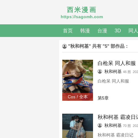
西米漫画
https://sagomh.com
首页
韩漫
台漫
3D
同
"秋和柯基" 共有 "5" 部作品：
白枪呆 同人和服
秋和柯基
46 图 202
白枪呆 同人和服
Cos / 全本
第5章
秋和柯基 霸凌日
秋和柯基
70 图 202
秋和柯基 霸凌日记